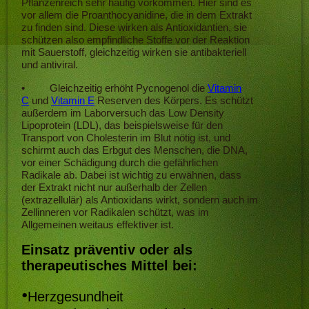
Pflanzenreich sehr häufig vorkommen. Hier sind es
vor allem die Proanthocyanidine, die in dem Extrakt
zu finden sind. Diese wirken als Antioxidantien, sie
schützen also empfindliche Stoffe vor der Reaktion
mit Sauerstoff, gleichzeitig wirken sie antibakteriell
und antiviral.
•
Gleichzeitig erhöht Pycnogenol die
Vitamin
C
und
Vitamin E
Reserven des Körpers. Es schützt
außerdem im Laborversuch das Low Density
Lipoprotein (LDL), das beispielsweise für den
Transport von Cholesterin im Blut nötig ist, und
schirmt auch das Erbgut des Menschen, die DNA,
vor einer Schädigung durch die gefährlichen
Radikale ab. Dabei ist wichtig zu erwähnen, dass
der Extrakt nicht nur außerhalb der Zellen
(extrazellulär) als Antioxidans wirkt, sondern auch im
Zellinneren vor Radikalen schützt, was im
Allgemeinen weitaus effektiver ist.
Einsatz präventiv oder als
therapeutisches Mittel bei:
•
Herzgesundheit