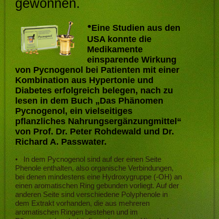
gewonnen.
•
Eine Studien aus den
USA konnte die
Medikamente
einsparende Wirkung
von Pycnogenol bei Patienten mit einer
Kombination aus Hypertonie und
Diabetes erfolgreich belegen, nach zu
lesen in dem Buch „Das Phänomen
Pycnogenol, ein vielseitiges
pflanzliches
Nahrungsergänzungmittel
“
von Prof. Dr. Peter
Rohdewald
und Dr.
Richard A. Passwater.
•
In dem Pycnogenol sind auf der einen Seite
Phenole enthalten, also organische Verbindungen,
bei denen mindestens eine Hydroxygruppe (-OH) an
einen aromatischen Ring gebunden vorliegt. Auf der
anderen Seite sind verschiedene Polyphenole in
dem Extrakt vorhanden, die aus mehreren
aromatischen Ringen bestehen und im