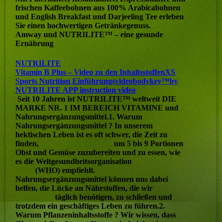
frischen Kaffeebohnen aus 100% Arabicabohnen
und English Breakfast und Darjeeling Tee erleben
Sie einen hochwertigen Getränkegenuss.
Amway und NUTRILITE™ – eine gesunde
Ernährung
NUTRILITE
Vitamin B Plus – Video zu den Inhaltsstoffen
XS
Sports Nutrition Einführungsvideo
bodykey™by
NUTRILITE APP instruction video
Seit 10 Jahren ist NUTRILITE™ weltweit DIE
MARKE NR. 1 IM BEREICH VITAMINE und
Nahrungsergänzungsmittel.1. Warum
Nahrungsergänzungsmittel ? In unserem
hektischen Leben ist es oft schwer, die Zeit zu
finden, um 5 bis 9 Portionen
Obst und Gemüse zuzubereiten und zu essen, wie
es die Weltgesundheitsorganisation
(WHO) empfiehlt.
Nahrungsergänzungsmittel können uns dabei
helfen, die Lücke an Nährstoffen, die wir
täglich benötigen, zu schließen und
trotzdem ein geschäftiges Leben zu führen.2.
Warum Pflanzeninhaltsstoffe ? Wir wissen, dass