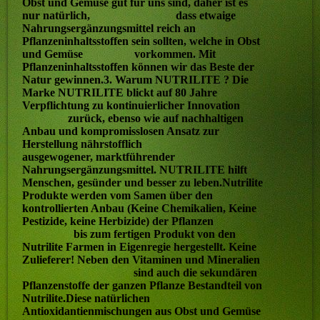
Obst und Gemüse gut für uns sind, daher ist es
nur natürlich, dass etwaige
Nahrungsergänzungsmittel reich an
Pflanzeninhaltsstoffen sein sollten, welche in Obst
und Gemüse vorkommen. Mit
Pflanzeninhaltsstoffen können wir das Beste der
Natur gewinnen.3. Warum NUTRILITE ? Die
Marke NUTRILITE blickt auf 80 Jahre
Verpflichtung zu kontinuierlicher Innovation
zurück, ebenso wie auf nachhaltigen
Anbau und kompromisslosen Ansatz zur
Herstellung nährstofflich
ausgewogener, marktführender
Nahrungsergänzungsmittel. NUTRILITE hilft
Menschen, gesünder und besser zu leben.Nutrilite
Produkte werden vom Samen über den
kontrollierten Anbau (Keine Chemikalien, Keine
Pestizide, keine Herbizide) der Pflanzen
bis zum fertigen Produkt von den
Nutrilite Farmen in Eigenregie hergestellt. Keine
Zulieferer! Neben den Vitaminen und Mineralien
sind auch die sekundären
Pflanzenstoffe der ganzen Pflanze Bestandteil von
Nutrilite.Diese natürlichen
Antioxidantienmischungen aus Obst und Gemüse