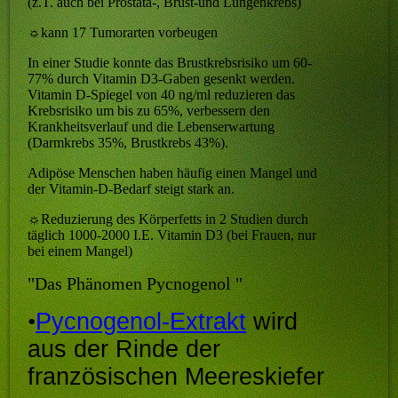
(z.T. auch bei Prostata-, Brust-und Lungenkrebs)
☼
kann 17 Tumorarten vorbeugen
In einer Studie konnte das Brustkrebsrisiko um 60-
77% durch Vitamin D3-Gaben gesenkt werden.
Vitamin D-Spiegel von 40 ng/ml reduzieren das
Krebsrisiko um bis zu 65%, verbessern den
Krankheitsverlauf und die Lebenserwartung
(Darmkrebs 35%, Brustkrebs 43%).
Adipöse Menschen haben häufig einen Mangel und
der Vitamin-D-Bedarf steigt stark an.
☼
Reduzierung des Körperfetts in 2 Studien durch
täglich 1000-2000 I.E. Vitamin D3 (bei Frauen, nur
bei einem Mangel)
"Das Phänomen Pycnogenol "
•
Pycnogenol-Extrakt
wird
aus der Rinde der
französischen Meereskiefer