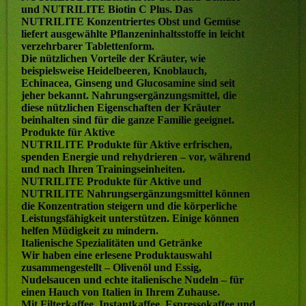
und NUTRILITE Biotin C Plus. Das
NUTRILITE Konzentriertes Obst und Gemüse
liefert ausgewählte Pflanzeninhaltsstoffe in leicht
verzehrbarer Tablettenform.
Die nützlichen Vorteile der Kräuter, wie
beispielsweise Heidelbeeren, Knoblauch,
Echinacea, Ginseng und Glucosamine sind seit
jeher bekannt. Nahrungsergänzungsmittel, die
diese nützlichen Eigenschaften der Kräuter
beinhalten sind für die ganze Familie geeignet.
Produkte für Aktive
NUTRILITE Produkte für Aktive erfrischen,
spenden Energie und rehydrieren – vor, während
und nach Ihren Trainingseinheiten.
NUTRILITE Produkte für Aktive und
NUTRILITE Nahrungsergänzungsmittel können
die Konzentration steigern und die körperliche
Leistungsfähigkeit unterstützen. Einige können
helfen Müdigkeit zu mindern.
Italienische Spezialitäten und Getränke
Wir haben eine erlesene Produktauswahl
zusammengestellt – Olivenöl und Essig,
Nudelsaucen und echte italienische Nudeln – für
einen Hauch von Italien in Ihrem Zuhause.
Mit Filterkaffee, Instantkaffee, Espressokaffee und