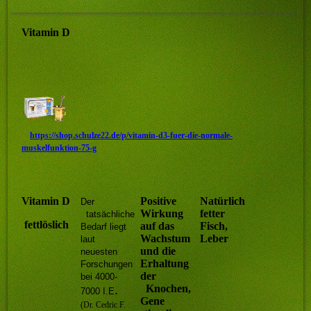
Vitamin D
https://shop.schulze22.de/p/vitamin-d3-fuer-die-normale-
muskelfunktion-75-g
Vitamin D
Positive
Natürlich
Der
Wirkung
fetter
tatsächliche
fettlöslich
auf das
Fisch,
Bedarf liegt
Wachstum
Leber
laut
und die
neuesten
Erhaltung
Forschungen
der
bei 4000-
.
Knochen,
7000 I.E
Gene
(Dr. Cedric F.