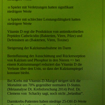
☼
Spieler mit Verletzungen hatten signifikant
niedrigere Werte
☼
Spieler mit schlechter Leistungsfähigkeit hatten
niedrigere Werte
Vitamin D regt die Produktion von antimikrobiellen
Peptiden Cathelicidin (Bakterien, Viren, Pilze) und
Defensinen an (Bakterien, Viren, Toxine)
Steigerung der Kalziumaufnahme im Darm
Beeinflussung der Ausschüttung und Rückresorption
von Kalzium und Phosphor in den Nieren => bei
einem Kalziummangel reduziert das Vitamin D die
Verluste über den Urin, so dass der Kalziumspiegel
konstant bleibt.
Bei Krebs mit Vitamin-D-Mangel steigert sich die
Mortalität um 70% gegenüber normalen D-Status.
(Metaanalyse Dt. Krebsforschung 2014) Prof. Dr.
Clemens von Schacky sagt, noch nicht „belastbar“.
Darmkrebs-Patienten haben niedrige 25-OH-D-Werte