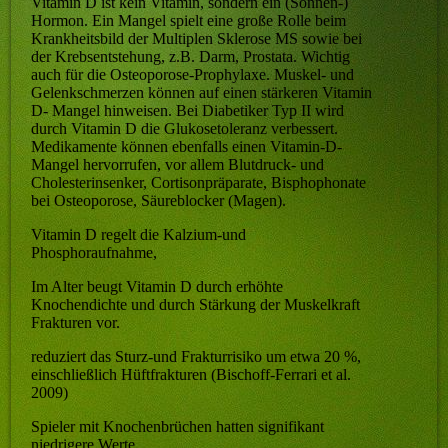
Vitamin D ist kein Vitamin, sondern ein (Sonnen-)
Hormon. Ein Mangel spielt eine große Rolle beim
Krankheitsbild der Multiplen Sklerose MS sowie bei
der Krebsentstehung, z.B. Darm, Prostata. Wichtig
auch für die Osteoporose-Prophylaxe. Muskel- und
Gelenkschmerzen können auf einen stärkeren Vitamin
D- Mangel hinweisen. Bei Diabetiker Typ II wird
durch Vitamin D die Glukosetoleranz verbessert.
Medikamente können ebenfalls einen Vitamin-D-
Mangel hervorrufen, vor allem Blutdruck- und
Cholesterinsenker, Cortisonpräparate, Bisphophonate
bei Osteoporose, Säureblocker (Magen).
Vitamin D regelt die Kalzium-und
Phosphoraufnahme,
Im Alter beugt Vitamin D durch erhöhte
Knochendichte und durch Stärkung der Muskelkraft
Frakturen vor.
reduziert das Sturz-und Frakturrisiko um etwa 20 %,
einschließlich Hüftfrakturen (Bischoff-Ferrari et al.
2009)
Spieler mit Knochenbrüchen hatten signifikant
niedrigere Werte