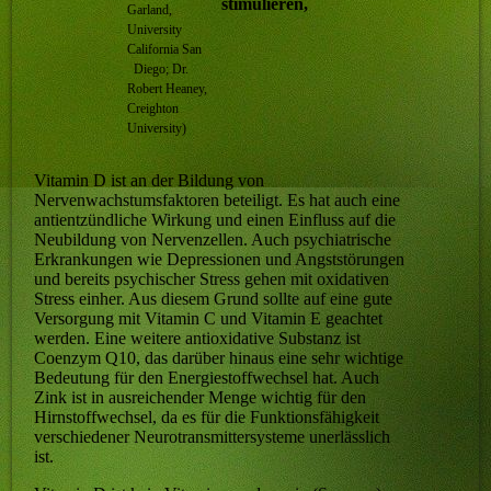
stimulieren,
Garland,
University
California San
Diego; Dr.
Robert Heaney,
Creighton
University)
Vitamin D ist an der Bildung von
Nervenwachstumsfaktoren beteiligt. Es hat auch eine
antientzündliche Wirkung und einen Einfluss auf die
Neubildung von Nervenzellen. Auch psychiatrische
Erkrankungen wie Depressionen und Angststörungen
und bereits psychischer Stress gehen mit oxidativen
Stress einher. Aus diesem Grund sollte auf eine gute
Versorgung mit Vitamin C und Vitamin E geachtet
werden. Eine weitere antioxidative Substanz ist
Coenzym Q10, das darüber hinaus eine sehr wichtige
Bedeutung für den Energiestoffwechsel hat. Auch
Zink ist in ausreichender Menge wichtig für den
Hirnstoffwechsel, da es für die Funktionsfähigkeit
verschiedener Neurotransmittersysteme unerlässlich
ist.